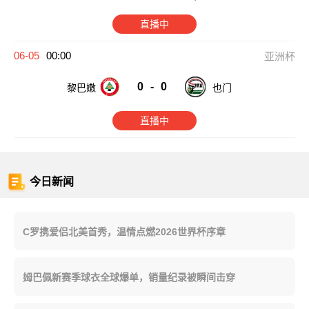
直播中
06-05
00:00
亚洲杯
0
-
0
黎巴嫩
也门
直播中
今日新闻
C罗携爱侣北美首秀，温情点燃2026世界杯序章
姆巴佩新赛季球衣全球爆单，销量纪录被瞬间击穿