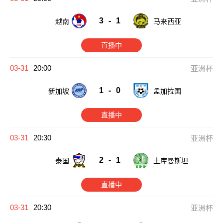
3
-
1
越南
马来西亚
直播中
03-31
20:00
亚洲杯
1
-
0
新加坡
孟加拉国
直播中
03-31
20:30
亚洲杯
2
-
1
泰国
土库曼斯坦
直播中
03-31
20:30
亚洲杯