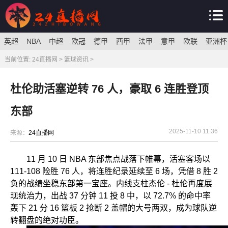
英超
NBA
中超
欧冠
德甲
西甲
法甲
意甲
欧联
亚洲杯
当前位置:
24直播网
>
篮球资讯
>
杜伦助活塞逆转 76 人，豪取 6 连胜登顶
东部
2025-11-10 11:36
来源：
24直播网
11 月 10 日 NBA 东部焦点战落下帷幕，活塞客场以
111-108 险胜 76 人，将连胜纪录延续至 6 场，凭借 8 胜 2
负的战绩坐稳东部第一宝座。内线支柱杰伦 - 杜伦再度展
现统治力，出战 37 分钟 11 投 8 中，以 72.7% 的命中率
轰下 21 分 16 篮板 2 抢断 2 盖帽的大号两双，成为球队逆
转翻盘的绝对功臣。