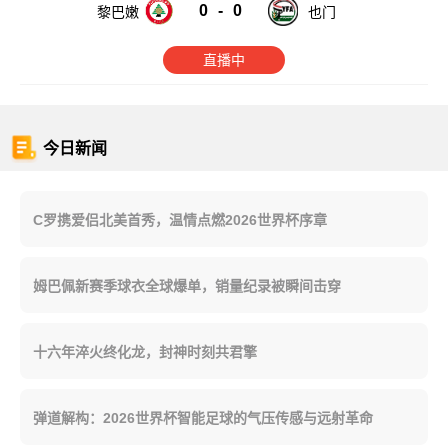
0
-
0
黎巴嫩
也门
直播中
今日新闻
C罗携爱侣北美首秀，温情点燃2026世界杯序章
姆巴佩新赛季球衣全球爆单，销量纪录被瞬间击穿
十六年淬火终化龙，封神时刻共君擎
弹道解构：2026世界杯智能足球的气压传感与远射革命