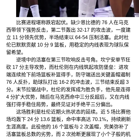
比赛进程堪称跌宕起伏。缺少恩比德的 76 人在马克
西带领下强势反击，第二节轰出 32-17 的攻击波，一度建
立 11 分领先优势，半场结束以 64-54 压制活塞。此时杜
伦已默默贡献 10 分 9 篮板，用稳定的内线表现为球队保
留希望。
逆境中的活塞在第三节吹响反击号角。坎宁安单节狂
砍 17 分主导攻势，而杜伦则在内线筑起攻防堡垒：进攻
端连续抢下前场篮板补篮得手，防守端送出关键盖帽遏制
76 人反扑，助球队打出 16-2 的冲击波，三节结束反超 3
分。末节拉锯战中，杜伦的发挥成为胜负手，他先是连得
4 分扩大优势，随后在马克西命中三分反超后，又在内线
强打得手稳住局势，最终见证对手绝平三分偏出。
这场胜利是杜伦近期火热状态的延续。近 5 场比赛他
场均轰下 24 分 13.6 篮板，命中率高达 70.1%，持续刷新
生涯高度。此役他的 16 个篮板与 2 次盖帽，完美弥补了
活塞篮板总数的劣势，而 2 次抢断更展现了小个子般的机