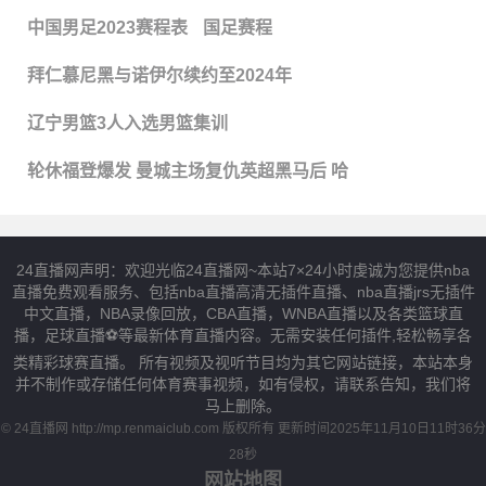
中国男足2023赛程表
国足赛程
拜仁慕尼黑与诺伊尔续约至2024年
辽宁男篮3人入选男篮集训
轮休福登爆发 曼城主场复仇英超黑马后 哈
24直播网声明：欢迎光临24直播网~本站7×24小时虔诚为您提供nba
直播免费观看服务、包括nba直播高清无插件直播、nba直播jrs无插件
中文直播，NBA录像回放，CBA直播，WNBA直播以及各类篮球直
播，足球直播⚽️等最新体育直播内容。无需安装任何插件,轻松畅享各
类精彩球赛直播。 所有视频及视听节目均为其它网站链接，本站本身
并不制作或存储任何体育赛事视频，如有侵权，请联系告知，我们将
马上删除。
© 24直播网 http://mp.renmaiclub.com 版权所有 更新时间2025年11月10日11时36分
28秒
网站地图