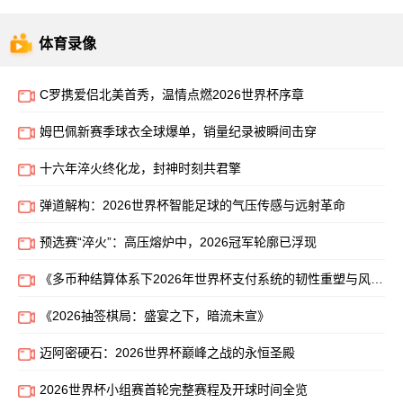
体育录像
C罗携爱侣北美首秀，温情点燃2026世界杯序章
姆巴佩新赛季球衣全球爆单，销量纪录被瞬间击穿
十六年淬火终化龙，封神时刻共君擎
弹道解构：2026世界杯智能足球的气压传感与远射革命
预选赛“淬火”：高压熔炉中，2026冠军轮廓已浮现
《多币种结算体系下2026年世界杯支付系统的韧性重塑与风险对冲架构》
《2026抽签棋局：盛宴之下，暗流未宣》
迈阿密硬石：2026世界杯巅峰之战的永恒圣殿
2026世界杯小组赛首轮完整赛程及开球时间全览