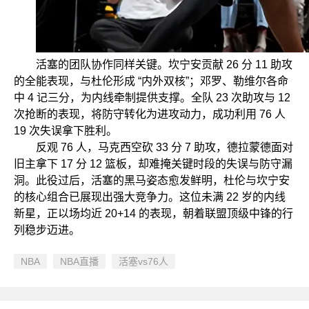
活塞的团队协作同样关键。坎宁安贡献 26 分 11 助攻
的全能表现，与杜伦形成 “内外双核”；邓罗、勒维尔各命
中 4 记三分，为内线牵制提供支撑。全队 23 次助攻与 12
次抢断的表现，将防守转化为进攻动力，成功利用 76 人
19 次失误拿下胜利。
反观 76 人，马克西空砍 33 分 7 助攻，德拉蒙德面对
旧主拿下 17 分 12 篮板，却难掩关键时段的失误与防守漏
洞。此役过后，活塞的黑马姿态愈发鲜明，杜伦与坎宁安
的核心组合已展现出强大竞争力。这位未满 22 岁的内线
新星，正以场均近 20+14 的表现，朝着联盟顶级中锋的行
列稳步迈进。
NBA
NBA直播
活塞vs76人