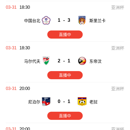
03-31
18:30
亚洲杯
1
-
3
中国台北
斯里兰卡
直播中
03-31
18:30
亚洲杯
2
-
1
马尔代夫
东帝汶
直播中
03-31
20:00
亚洲杯
0
-
1
尼泊尔
老挝
直播中
03-31
20:00
亚洲杯