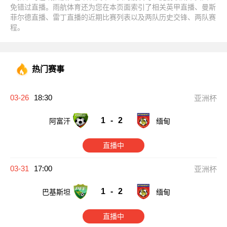
免错过直播。雨航体育还为您在本页面索引了相关英甲直播、曼斯
菲尔德直播、雷丁直播的近期比赛列表以及两队历史交锋、两队赛
程。
热门赛事
03-26
18:30
亚洲杯
1
-
2
阿富汗
缅甸
直播中
03-31
17:00
亚洲杯
1
-
2
巴基斯坦
缅甸
直播中