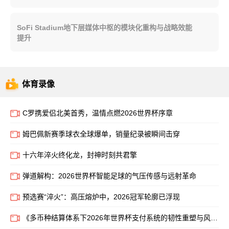
SoFi Stadium地下层媒体中枢的模块化重构与战略效能
提升
体育录像
C罗携爱侣北美首秀，温情点燃2026世界杯序章
姆巴佩新赛季球衣全球爆单，销量纪录被瞬间击穿
十六年淬火终化龙，封神时刻共君擎
弹道解构：2026世界杯智能足球的气压传感与远射革命
预选赛“淬火”：高压熔炉中，2026冠军轮廓已浮现
《多币种结算体系下2026年世界杯支付系统的韧性重塑与风险对冲架构》